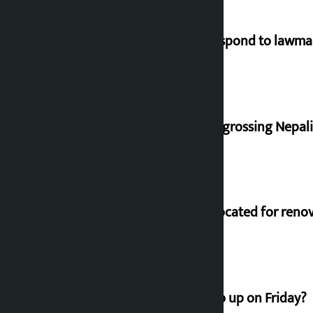
Speaker directs government to respond to lawm
‘Gaunthali’ is the seventh highest-grossing Nepali f
Shekhar rejects Rs 200 million allocated for reno
How much did the price of gold go up on Friday?