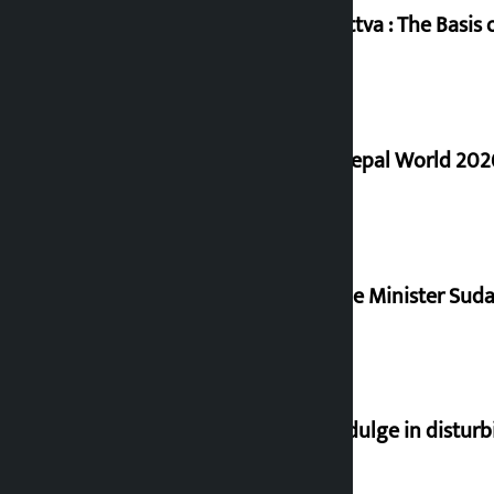
Knowledge Tradition and Guru Tattva : The Basis of
Deepmala Dhakal crowned Miss Nepal World 202
Samyukta Hindu Morcha and Home Minister Sudan
Religious leaders appeal not to indulge in distur