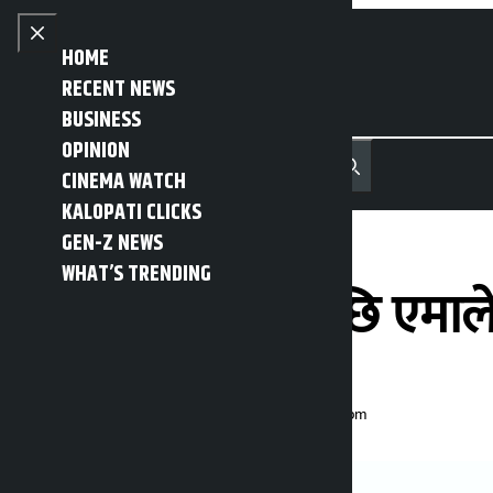
Skip to content
Close menu
HOME
RECENT NEWS
BUSINESS
OPINION
नेपाली
हिन्दी
CINEMA WATCH
MENU
Recent News
Trending News
Search
Open main menu
KALOPATI CLICKS
GEN-Z NEWS
WHAT’S TRENDING
विराटनगर घटनापछि एमालेक
Kalopati
Monday November 24, 2025 1:20 pm