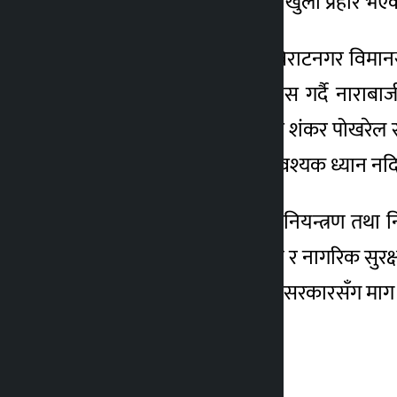
संवैधानिक मर्यादामाथिको खुला प्रहार भ
आइतबार काठमाडौंबाट विराटनगर विमानस्थल ह
छ्याप्ने, बाटो अवरुद्ध प्रयास गर्दै नार
सिमरामा एमाले महासचिव शंकर पोखरेल सहभ
क्रियाकलापलाई रोक्न आवश्यक ध्यान 
‘राज्य संयन्त्रले आवश्यक नियन्त्रण तथा 
आवागमन, शान्तिपूर्ण भेला र नागरिक सुरक्ष
कडा कानुनी कारबाही गर्न सरकारसँग माग