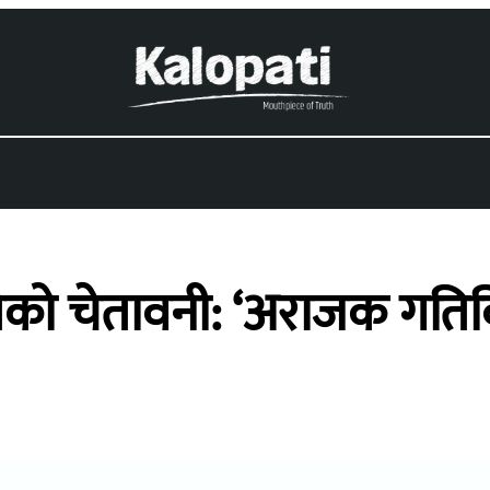
ो चेतावनी: ‘अराजक गतिविधि