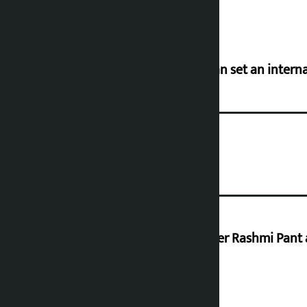
‘Taxpayer incentive programme can set an internat
Prabhu Bank’s Chief Business Officer Rashmi Pant 