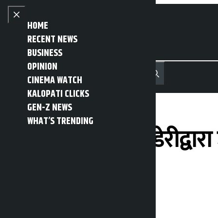
Skip to content
Close menu
HOME
RECENT NEWS
BUSINESS
OPINION
नेपाली
हिन्दी
CINEMA WATCH
MENU
Recent News
Trending News
Search
Open main menu
KALOPATI CLICKS
GEN-Z NEWS
WHAT’S TRENDING
पोखराको फिस्टेल डेरीद्वारा
गर्न निर्देशन
Kalopati
Sunday May 17, 2026 1:27 pm