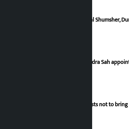
Dhawal Shumsher, Durg
Nagendra Sah appointe
Requests not to bring