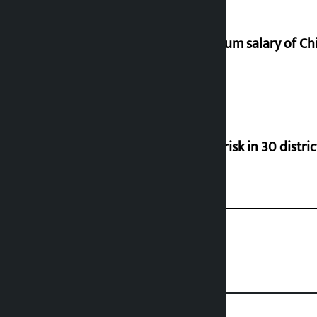
Minimum salary of Chi
Flood risk in 30 distri