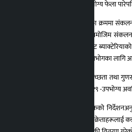
मानव उपभोगका लागि अयोग्य फेला पारेपछि उ
3 months ago
विभागले बजार अनुगमनका क्रममा संकलन गर
तथा गुणस्तर ऐन, २०८१ बमोजिम संकलन गर
एन्टेरोब्याक्टेरियासी काउन्ट ब्याक्टेरि
भेटिएपछि उक्त उत्पादन उपभोगका लागि अन
यससँगै विभागले खाद्य स्वच्छता तथा गुण
उत्पादन मिति २०८२/०४/१९ -उपभोग्य अवधि
साथै, विभागले महानिर्देशकको निर्देश
सम्बन्धित उत्पादक तथा विक्रेताहरूलाई क
हानिकारक खाद्य पदार्थ बिक्री वितरण ग