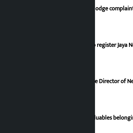
Industry Ministry urges people to lodge complaint 
Dhawal Shumsher, Durga Prasai to register Jaya N
Nagendra Sah appointed Executive Director of Ne
Requests not to bring gold and valuables belongi