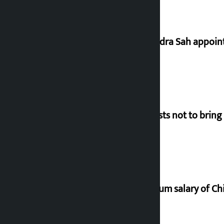
Nagendra Sah appointe
Requests not to bring
Minimum salary of Chi