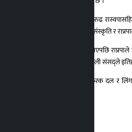
ठाकुरको उम्मेदवारी परेको छ ।
२६ वर्षीया रुबीलाई सत्तारुढ रास्वपास
निर्णायक रास्वपासँग श्रम संस्कृति र राप
रास्वपाले सघाउने वचन पाएपछि राप्रपाले उ
रुबी निर्वाचित भएसँगै नेपाली संसद्ले 
सभामुख र उपसभामुख फरक दल र लिंगको हु
भैसक्नुभएको छ ।