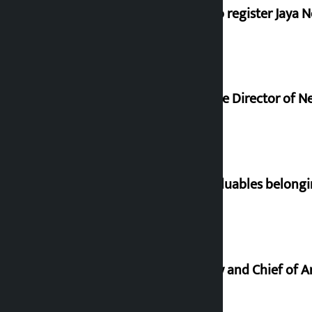
Dhawal Shumsher, Durga Prasai to register Jaya N
Nagendra Sah appointed Executive Director of Ne
Requests not to bring gold and valuables belongi
Minimum salary of Chief Secretary and Chief of A