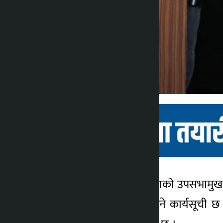
काठमाण्डौ । प्रतिनिधिसभाको उपसभामुख
Kalopati
चयनको प्रक्रिया अघि बढ्ने कार्यसूची छ
4 months ago