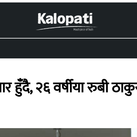
ुँदै, २६ वर्षीया रुबी ठाकुर 