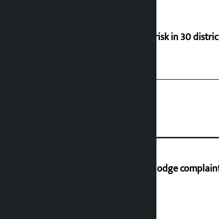
Flood risk in 30 distri
Industry Ministry urges people to lodge complaint 