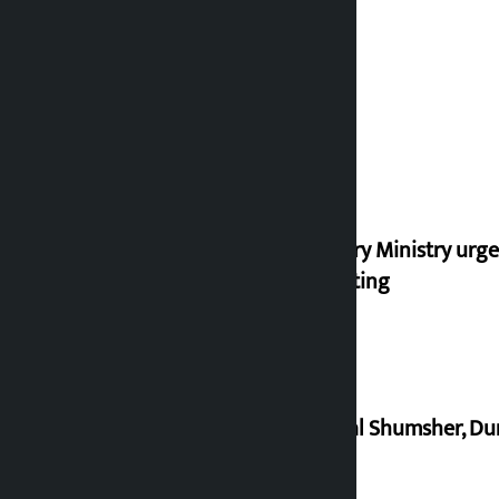
Industry Ministry urge
marketing
Dhawal Shumsher, Durg