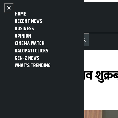
Skip to content
Close menu
HOME
RECENT NEWS
BUSINESS
OPINION
नेपाली
हिन्दी
CINEMA WATCH
MENU
Recent News
Trending News
Search
Open main menu
KALOPATI CLICKS
GEN-Z NEWS
WHAT’S TRENDING
उपसभामुखको चुनाव शुक्रबार ह
Kalopati
Friday April 10, 2026 10:41 am